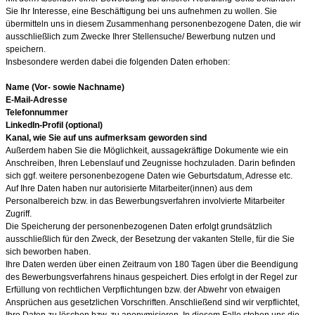
Sie Ihr Interesse, eine Beschäftigung bei uns aufnehmen zu wollen. Sie
übermitteln uns in diesem Zusammenhang personenbezogene Daten, die wir
ausschließlich zum Zwecke Ihrer Stellensuche/ Bewerbung nutzen und
speichern.
Insbesondere werden dabei die folgenden Daten erhoben:
Name (Vor- sowie Nachname)
E-Mail-Adresse
Telefonnummer
LinkedIn-Profil (optional)
Kanal, wie Sie auf uns aufmerksam geworden sind
Außerdem haben Sie die Möglichkeit, aussagekräftige Dokumente wie ein
Anschreiben, Ihren Lebenslauf und Zeugnisse hochzuladen. Darin befinden
sich ggf. weitere personenbezogene Daten wie Geburtsdatum, Adresse etc.
Auf Ihre Daten haben nur autorisierte Mitarbeiter(innen) aus dem
Personalbereich bzw. in das Bewerbungsverfahren involvierte Mitarbeiter
Zugriff.
Die Speicherung der personenbezogenen Daten erfolgt grundsätzlich
ausschließlich für den Zweck, der Besetzung der vakanten Stelle, für die Sie
sich beworben haben.
Ihre Daten werden über einen Zeitraum von 180
Tagen über die Beendigung
des Bewerbungsverfahrens hinaus gespeichert. Dies erfolgt in der Regel zur
Erfüllung von rechtlichen Verpflichtungen bzw. der Abwehr von etwaigen
Ansprüchen aus gesetzlichen Vorschriften. Anschließend sind wir verpflichtet,
Ihre Daten zu löschen bzw. zu anonymisieren. In diesem Falle stehen uns die