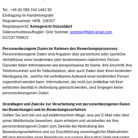
Tel.: +49 (0) 089 244 1482 80
Eintragung im Handelsregister
Registernummer:
HRB
106357
Registergericht:
Amtsgericht Düsseldorf
Datenschutzbeauftragter: Götz Sommer,
sommer@kbm-legal.com
,
022197769823
Personenbezogene Daten im Rahmen des Bewerbungsprozesses
Personenbezogene Daten sind Angaben über persönliche oder sachliche
Verhältnisse einer bestimmten oder bestimmbaren natürlichen Person.
Darunter fallen Informationen wie beispielsweise Ihr Name, Ihre Anschrift, Ihre
Telefonnummer und Ihr Geburtsdatum, aber auch Daten über Ihren konkreten
Werdegang etc., welche mit vertretbarem Aufwand einer bestimmten Person
zugeordnet werden kann. Informationen, die nicht (un-)mittelbar mit Ihrer
wirklichen Identität in Verbindung gebracht werden, sind hingegen keine
personenbezogenen Daten.
Grundlagen und Zwecke zur Verarbeitung von personenbezogenen Daten
bei Bewerbungen und im Bewerbungsverfahren
Sollten Sie sich bei uns auf elektronischem Wege, also per E-Mail oder über
unser Webformular bewerben, dann erheben und verarbeiten wir Ihre
personenbezogenen Daten zum Zwecke der Abwicklung des
Bewerbungsverfahrens und zur Durchführung vorvertraglicher Maßnahmen.
Mit dem Absenden einer Bewerbung auf unserer Recruiting-Seite bekunden